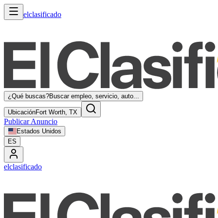
elclasificado
¿Qué buscas?
Buscar empleo, servicio, auto...
Ubicación
Fort Worth, TX
Publicar Anuncio
Estados Unidos
ES
elclasificado