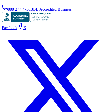
888-277-4736
BBB Accredited Business
Facebook
X