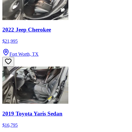
2022 Jeep Cherokee
$21,995
Fort Worth, TX
2019 Toyota Yaris Sedan
$16,795