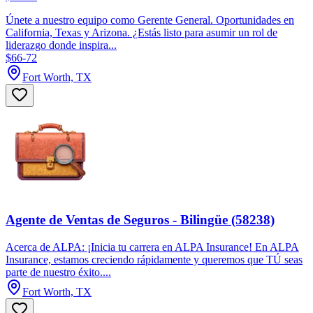
Únete a nuestro equipo como Gerente General. Oportunidades en
California, Texas y Arizona. ¿Estás listo para asumir un rol de
liderazgo donde inspira...
$66-72
Fort Worth, TX
Agente de Ventas de Seguros - Bilingüe (58238)
Acerca de ALPA: ¡Inicia tu carrera en ALPA Insurance! En ALPA
Insurance, estamos creciendo rápidamente y queremos que TÚ seas
parte de nuestro éxito....
Fort Worth, TX