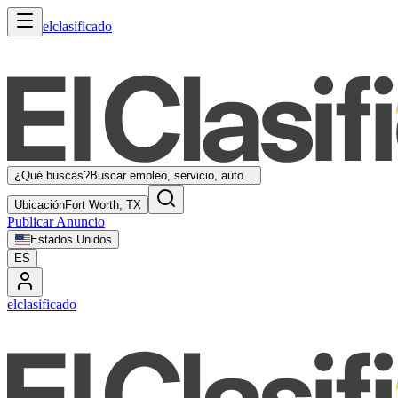
elclasificado
¿Qué buscas?
Buscar empleo, servicio, auto...
Ubicación
Fort Worth, TX
Publicar Anuncio
Estados Unidos
ES
elclasificado