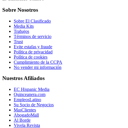
Sobre Nosotros
Sobre El Clasificado
Media Kits
Trabajos
Términos de servicio
Trust
Evite estafas y fraude
Política de privacidad
Política de cookies
Cumplimiento de la CCPA
No vender mi información
Nuestros Afiliados
EC Hispanic Media
Quinceanera.com
EmpleosLatino
Su Socio de Negocios
MasClientes
AbogadoMall
Al Borde
Vivela Revista