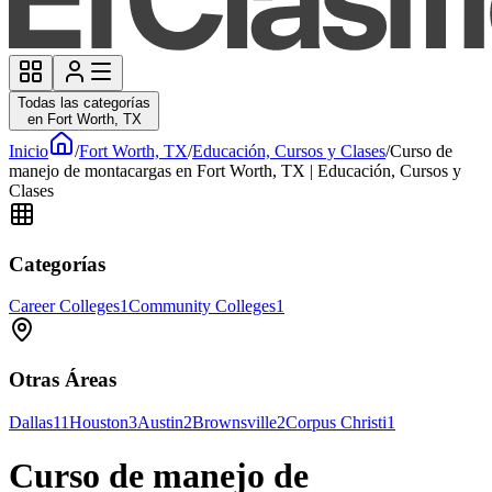
Todas las categorías
en Fort Worth, TX
Inicio
/
Fort Worth, TX
/
Educación, Cursos y Clases
/
Curso de
manejo de montacargas en Fort Worth, TX | Educación, Cursos y
Clases
Categorías
Career Colleges
1
Community Colleges
1
Otras Áreas
Dallas
11
Houston
3
Austin
2
Brownsville
2
Corpus Christi
1
Curso de manejo de