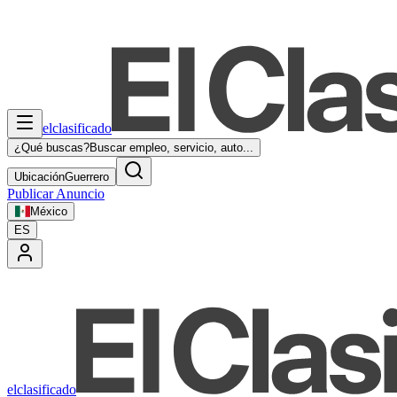
elclasificado
¿Qué buscas?
Buscar empleo, servicio, auto...
Ubicación
Guerrero
Publicar Anuncio
México
ES
elclasificado