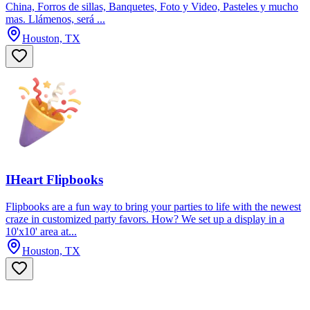
China, Forros de sillas, Banquetes, Foto y Video, Pasteles y mucho
mas. Llámenos, será ...
Houston, TX
IHeart Flipbooks
Flipbooks are a fun way to bring your parties to life with the newest
craze in customized party favors. How? We set up a display in a
10'x10' area at...
Houston, TX