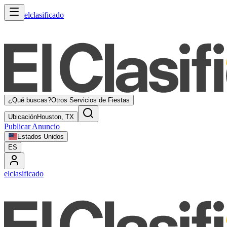
elclasificado
¿Qué buscas?
Otros Servicios de Fiestas
Ubicación
Houston, TX
Publicar Anuncio
Estados Unidos
ES
elclasificado