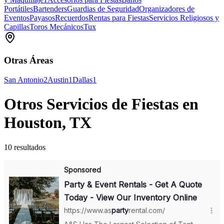
Portátiles
Bartenders
Guardias de Seguridad
Organizadores de
Eventos
Payasos
Recuerdos
Rentas para Fiestas
Servicios Religiosos y
Capillas
Toros Mecánicos
Tux
Otras Áreas
San Antonio
2
Austin
1
Dallas
1
Otros Servicios de Fiestas en
Houston, TX
10 resultados