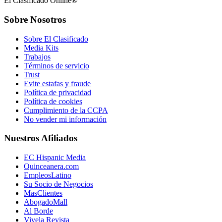
El Clasificado Online®
Sobre Nosotros
Sobre El Clasificado
Media Kits
Trabajos
Términos de servicio
Trust
Evite estafas y fraude
Política de privacidad
Política de cookies
Cumplimiento de la CCPA
No vender mi información
Nuestros Afiliados
EC Hispanic Media
Quinceanera.com
EmpleosLatino
Su Socio de Negocios
MasClientes
AbogadoMall
Al Borde
Vivela Revista