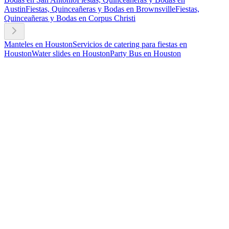
Austin
Fiestas, Quinceañeras y Bodas en Brownsville
Fiestas,
Quinceañeras y Bodas en Corpus Christi
Manteles en Houston
Servicios de catering para fiestas en
Houston
Water slides en Houston
Party Bus en Houston