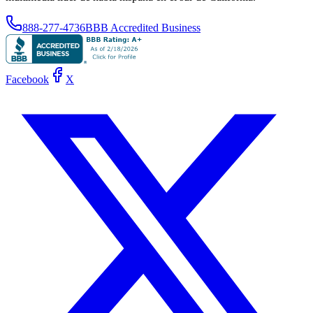
888-277-4736
BBB Accredited Business
Facebook
X