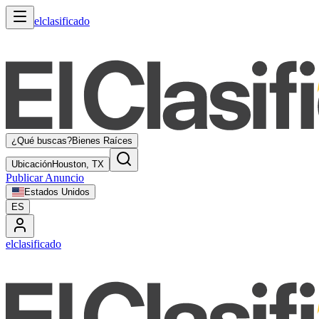
elclasificado
¿Qué buscas?
Bienes Raíces
Ubicación
Houston, TX
Publicar Anuncio
Estados Unidos
ES
elclasificado