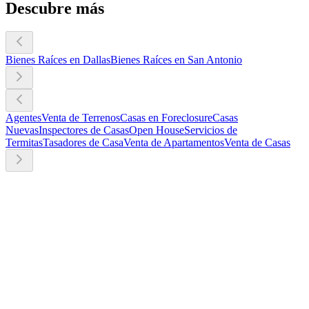
Descubre más
Bienes Raíces en Dallas
Bienes Raíces en San Antonio
Agentes
Venta de Terrenos
Casas en Foreclosure
Casas
Nuevas
Inspectores de Casas
Open House
Servicios de
Termitas
Tasadores de Casa
Venta de Apartamentos
Venta de Casas