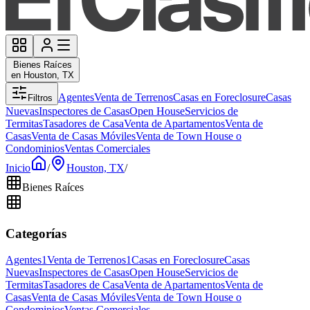
Bienes Raíces
en Houston, TX
Agentes
Venta de Terrenos
Casas en Foreclosure
Casas
Filtros
Nuevas
Inspectores de Casas
Open House
Servicios de
Termitas
Tasadores de Casa
Venta de Apartamentos
Venta de
Casas
Venta de Casas Móviles
Venta de Town House o
Condominios
Ventas Comerciales
Inicio
/
Houston, TX
/
Bienes Raíces
Categorías
Agentes
1
Venta de Terrenos
1
Casas en Foreclosure
Casas
Nuevas
Inspectores de Casas
Open House
Servicios de
Termitas
Tasadores de Casa
Venta de Apartamentos
Venta de
Casas
Venta de Casas Móviles
Venta de Town House o
Condominios
Ventas Comerciales