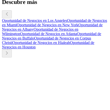
Descubre más
Oportunidad de Negocios en Los Angeles
Oportunidad de Negocios
en Miami
Oportunidad de Negocios en New York
Oportunidad de
Negocios en Albany
Oportunidad de Negocios en
Wilmington
Oportunidad de Negocios en Atlanta
Oportunidad de
Negocios en Buffalo
Oportunidad de Negocios en Corpus
Christi
Oportunidad de Negocios en Hialeah
Oportunidad de
Negocios en Houston