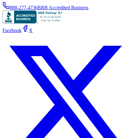
888-277-4736
BBB Accredited Business
Facebook
X