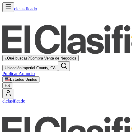
elclasificado
¿Qué buscas?
Compra Venta de Negocios
Ubicación
Imperial County, CA
Publicar Anuncio
Estados Unidos
ES
elclasificado