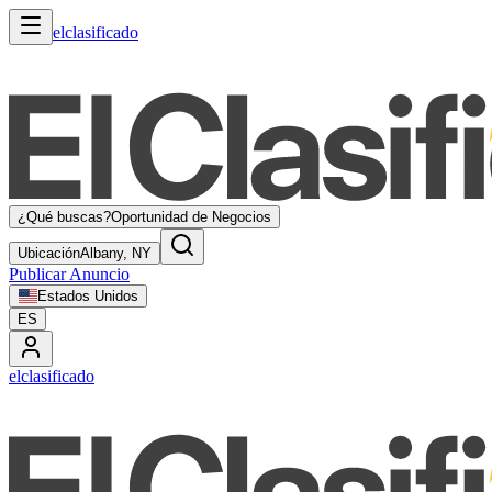
elclasificado
¿Qué buscas?
Oportunidad de Negocios
Ubicación
Albany, NY
Publicar Anuncio
Estados Unidos
ES
elclasificado