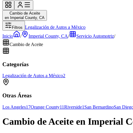
Cambio de Aceite
en Imperial County, CA
Legalización de Autos a México
Filtros
Inicio
/
Imperial County, CA
/
Servicio Automotriz
/
Cambio de Aceite
Categorías
Legalización de Autos a México
2
Otras Áreas
Los Angeles
17
Orange County
11
Riverside
1
San Bernardino
San Dieg
Cambio de Aceite en Imperial 