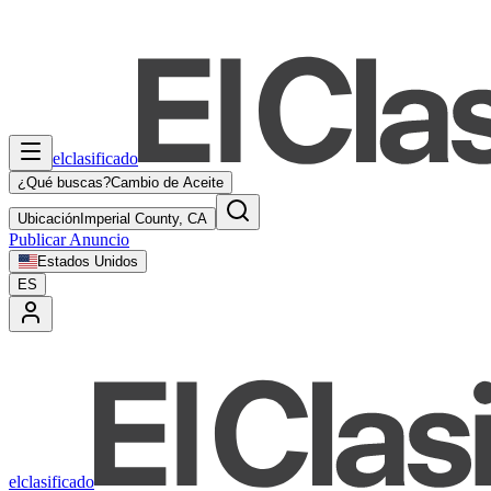
elclasificado
¿Qué buscas?
Cambio de Aceite
Ubicación
Imperial County, CA
Publicar Anuncio
Estados Unidos
ES
elclasificado