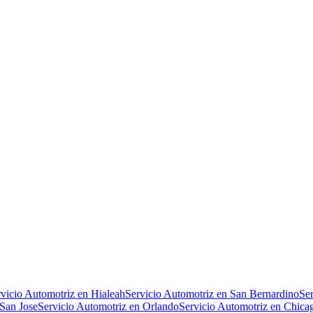
vicio Automotriz en Hialeah
Servicio Automotriz en San Bernardino
Ser
 San Jose
Servicio Automotriz en Orlando
Servicio Automotriz en Chica