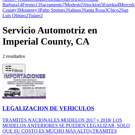
Barbara
14
Fresno
13
Sacramento
7
Modesto
5
Stockton
5
Eureka
4
Merced
County
3
Monterey
3
Palm Springs
3
Salinas
3
Santa Rosa
3
Chico
2
San
Luis Obispo
2
Tulare
2
Servicio Automotriz en
Imperial County, CA
2 resultados
Filtros
LEGALIZACION DE VEHICULOS
TRAMITES NACIONALES MODELOS 2017 y 2018( LOS
MODELOS ANTERIORES SE PUEDEN LEGALIZAR, SOLO
QUE SU COSTO ES MUCHO MAS ALTO).TRAMITES