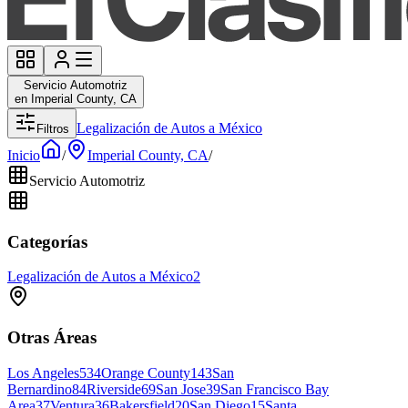
Servicio Automotriz
en Imperial County, CA
Legalización de Autos a México
Filtros
Inicio
/
Imperial County, CA
/
Servicio Automotriz
Categorías
Legalización de Autos a México
2
Otras Áreas
Los Angeles
534
Orange County
143
San
Bernardino
84
Riverside
69
San Jose
39
San Francisco Bay
Area
37
Ventura
36
Bakersfield
20
San Diego
15
Santa