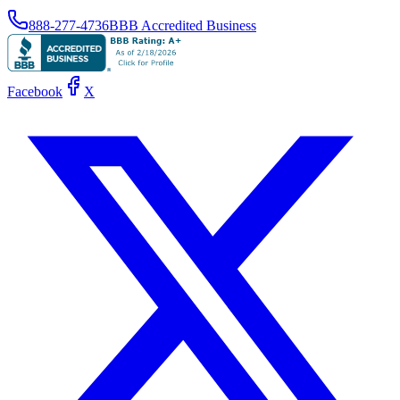
888-277-4736
BBB Accredited Business
Facebook
X