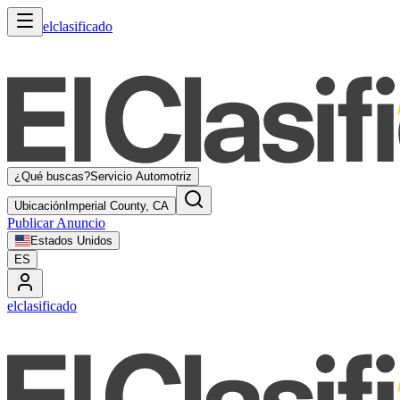
elclasificado
¿Qué buscas?
Servicio Automotriz
Ubicación
Imperial County, CA
Publicar Anuncio
Estados Unidos
ES
elclasificado