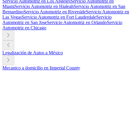
Servicio Automotriz en Los Angeles
Servicio Automotriz en
Miami
Servicio Automotriz en Hialeah
Servicio Automotriz en San
Bernardino
Servicio Automotriz en Riverside
Servicio Automotriz en
Las Vegas
Servicio Automotriz en Fort Lauderdale
Servicio
Automotriz en San Jose
Servicio Automotriz en Orlando
Servicio
Automotriz en Chicago
Legalización de Autos a México
Mecanico a domicilio en Imperial County