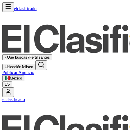
elclasificado
¿Qué buscas?
Fertilizantes
Ubicación
Jalisco
Publicar Anuncio
México
ES
elclasificado