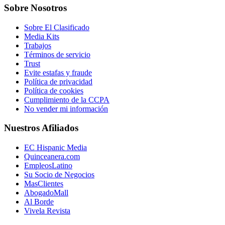
Sobre Nosotros
Sobre El Clasificado
Media Kits
Trabajos
Términos de servicio
Trust
Evite estafas y fraude
Política de privacidad
Política de cookies
Cumplimiento de la CCPA
No vender mi información
Nuestros Afiliados
EC Hispanic Media
Quinceanera.com
EmpleosLatino
Su Socio de Negocios
MasClientes
AbogadoMall
Al Borde
Vivela Revista