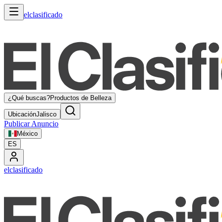
elclasificado
¿Qué buscas?
Productos de Belleza
Ubicación
Jalisco
Publicar Anuncio
México
ES
elclasificado