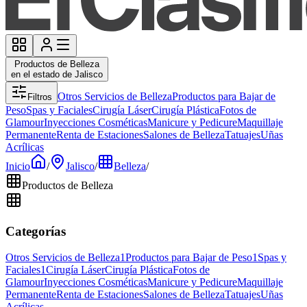
Productos de Belleza
en el estado de Jalisco
Otros Servicios de Belleza
Productos para Bajar de
Filtros
Peso
Spas y Faciales
Cirugía Láser
Cirugía Plástica
Fotos de
Glamour
Inyecciones Cosméticas
Manicure y Pedicure
Maquillaje
Permanente
Renta de Estaciones
Salones de Belleza
Tatuajes
Uñas
Acrílicas
Inicio
/
Jalisco
/
Belleza
/
Productos de Belleza
Categorías
Otros Servicios de Belleza
1
Productos para Bajar de Peso
1
Spas y
Faciales
1
Cirugía Láser
Cirugía Plástica
Fotos de
Glamour
Inyecciones Cosméticas
Manicure y Pedicure
Maquillaje
Permanente
Renta de Estaciones
Salones de Belleza
Tatuajes
Uñas
Acrílicas