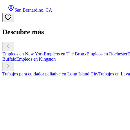
San Bernardino, CA
Descubre más
Empleos en New York
Empleos en The Bronx
Empleos en Rochester
E
Buffalo
Empleos en Kingston
Trabajos para cuidador paliative en Long Island City
Trabajos en Lava