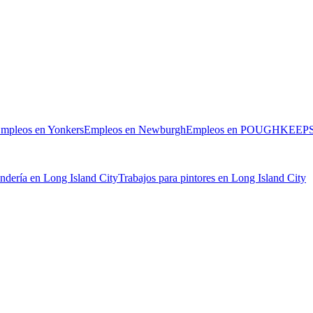
mpleos en Yonkers
Empleos en Newburgh
Empleos en POUGHKEEP
ndería en Long Island City
Trabajos para pintores en Long Island City