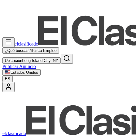
elclasificado
¿Qué buscas?
Busco Empleo
Ubicación
Long Island City, NY
Publicar Anuncio
Estados Unidos
ES
elclasificado