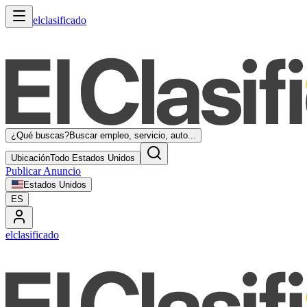
elclasificado
¿Qué buscas?
Buscar empleo, servicio, auto...
Ubicación
Todo Estados Unidos
Publicar Anuncio
Estados Unidos
ES
elclasificado