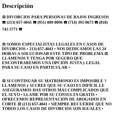
Descripción
⚖️ DIVORCIOS PARA PERSONAS DE BAJOS INGRESOS
☎️ (213) 657-4041 ☎️ (951) 889-8096 ☎️ (714) 391-0673 ☎️ (818)
741-5771 ☎️
⚖️ SOMOS ESPECIALISTAS LEGALES EN CASOS DE
DIVORCIOS • 213) 657-4041 • NOS DEDICAMOS LAS 24
HORAS A SOLUCIONAR ESTE TIPO DE PROBLEMA ⚖️
LLAMENOS Y TENGA POR SEGURO QUE
ENCONTRAREMOS UNA OPCIÓN JUSTA y LEGAL
PARA SU CASO EN PARTICULAR •
⚖️ SI CONTINUAR SU MATRIMONIO ES IMPOSIBLE ?
LLAMENOS y SI CREE QUE SU CASO ES DIFÍCIL LE
ASEGURAMOS HAY OTROS MÁS COMPLICADOS QUE
EL SUYO • LLAME POR SU CONSULTA GRATIS •
OFRECEMOS REPRESENTACIÓN DE ABOGADOS EN
CORTE ⚖️ (213) 657-4041 • SIEMPRE RECUERDE QUE NO
TODOS LOS CASOS DE DIVORCIOS SON IGUALES •