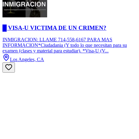
█ VISA-U VICTIMA DE UN CRIMEN?
INMIGRACION: LLAME 714-558-6167 PARA MAS
INFORMACION*Ciudadania (Y todo lo que necesitan para su
examen (clases y material para estudiar). *Visa-U (V...
Los Angeles, CA