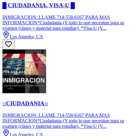
█ CIUDADANIA, VISA-U █
INMIGRACION: LLAME 714-558-6167 PARA MAS
INFORMACION*Ciudadania (Y todo lo que necesitan para su
examen (clases y material para estudiar). *Visa-U (V...
Los Angeles, CA
::CIUDADANIA::
INMIGRACION: LLAME 714-558-6167 PARA MAS
INFORMACION*Ciudadania (Y todo lo que necesitan para su
examen (clases y material para estudiar). *Visa-U (V...
Los Angeles, CA