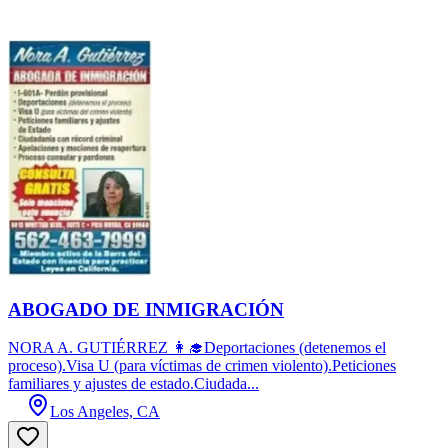
ABOGADO DE INMIGRACIÓN
NORA A. GUTIÉRREZ 👩‍🎓Deportaciones (detenemos el
proceso).Visa U (para víctimas de crimen violento).Peticiones
familiares y ajustes de estado.Ciudada...
Los Angeles, CA