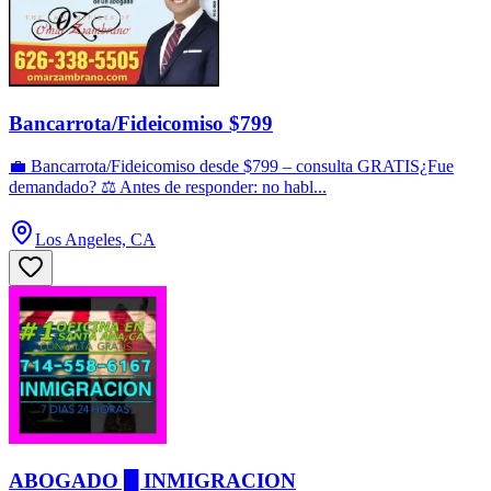
Bancarrota/Fideicomiso $799
💼 Bancarrota/Fideicomiso desde $799 – consulta GRATIS¿Fue
demandado? ⚖️ Antes de responder: no habl...
Los Angeles, CA
ABOGADO █ INMIGRACION