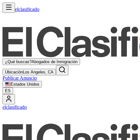
elclasificado
¿Qué buscas?
Abogados de Inmigración
Ubicación
Los Angeles, CA
Publicar Anuncio
Estados Unidos
ES
elclasificado