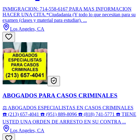
INMIGRACION: 714-558-6167 PARA MAS INFORMACION
HACER UNA CITA.*Ciudadania (Y todo lo que necesitan para su
examen (clases y material para estudiar). ...
Los Angeles, CA
ABOGADOS PARA CASOS CRIMINALES
⚖️ ABOGADOS ESPECIALISTAS EN CASOS CRIMINALES
☎️ (213) 657-4041 ☎️ (951) 889-8096 ☎️ (818) 741-5771 ☎️ TIENE
USTED UNA ORDEN DE ARRESTO EN SU CONTRA ...
Los Angeles, CA