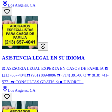
Los Angeles, CA
ASISTENCIA LEGAL EN SU IDIOMA
⚖️ ASESORIA LEGAL EXPERTA EN CASOS DE FAMILIA ☎️
(213) 657-4041☎️ (951) 889-8096 ☎️ (714) 391-0673 ☎️ (818) 741-
5771 ☎️ CONSULTAS GRATIS ⚖️ ■ DIVORCI...
Los Angeles, CA