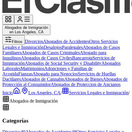
Abogados de Inmigración
en Los Angeles, CA
Divorcios
Abogados de Accidentes
Otros Servicios
Filtros
Legales e Inmigración
Desalojos
Paralegales
Abogados de Casos
Familiares
Abogados de Casos Criminales
Abogado para
Inquilinos
Abogados de Casos Civiles
Bancarrota
Servicios de
Inmigración
Abogados de Social Security y Disability
Abogados
Laborales
Matrimonios
Adopciones y Familias de
Acogida
Fianzas
Abogado para Negocios
Servicios de Huellas
Dactilares
Abogados de Cannabis
Abogados de Bienes
Abogados de
Protección al Consumidor
Abogados de Proteccion de Ancianos
Inicio
/
Los Angeles, CA
/
Servicios Legales e Inmigración
/
Abogados de Inmigración
Categorías
Divorcios
49
Abogados de Accidentes
48
Otros Servicios Legales e