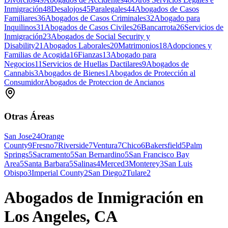
Inmigración
48
Desalojos
45
Paralegales
44
Abogados de Casos
Familiares
36
Abogados de Casos Criminales
32
Abogado para
Inquilinos
31
Abogados de Casos Civiles
26
Bancarrota
26
Servicios de
Inmigración
23
Abogados de Social Security y
Disability
21
Abogados Laborales
20
Matrimonios
18
Adopciones y
Familias de Acogida
16
Fianzas
13
Abogado para
Negocios
11
Servicios de Huellas Dactilares
9
Abogados de
Cannabis
3
Abogados de Bienes
1
Abogados de Protección al
Consumidor
Abogados de Proteccion de Ancianos
Otras Áreas
San Jose
24
Orange
County
9
Fresno
7
Riverside
7
Ventura
7
Chico
6
Bakersfield
5
Palm
Springs
5
Sacramento
5
San Bernardino
5
San Francisco Bay
Area
5
Santa Barbara
5
Salinas
4
Merced
3
Monterey
3
San Luis
Obispo
3
Imperial County
2
San Diego
2
Tulare
2
Abogados de Inmigración en
Los Angeles, CA