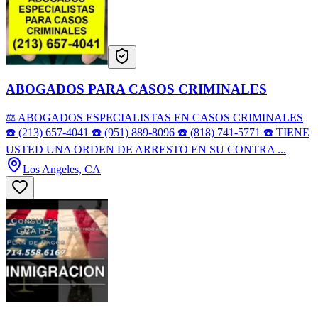
ABOGADOS PARA CASOS CRIMINALES
⚖️ ABOGADOS ESPECIALISTAS EN CASOS CRIMINALES
☎️ (213) 657-4041 ☎️ (951) 889-8096 ☎️ (818) 741-5771 ☎️ TIENE
USTED UNA ORDEN DE ARRESTO EN SU CONTRA ...
Los Angeles, CA