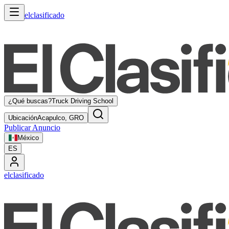
elclasificado
¿Qué buscas?
Truck Driving School
Ubicación
Acapulco, GRO
Publicar Anuncio
México
ES
elclasificado