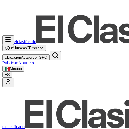
elclasificado
¿Qué buscas?
Empleos
Ubicación
Acapulco, GRO
Publicar Anuncio
México
ES
elclasificado