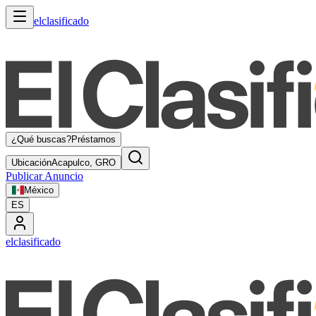
elclasificado
¿Qué buscas?
Préstamos
Ubicación
Acapulco, GRO
Publicar Anuncio
México
ES
elclasificado