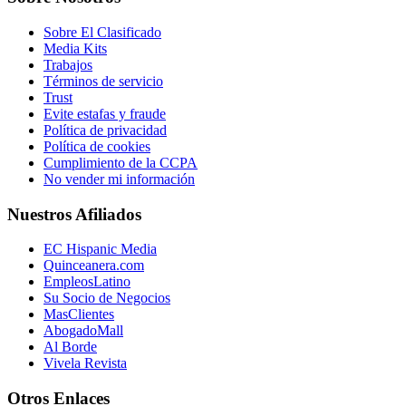
Sobre El Clasificado
Media Kits
Trabajos
Términos de servicio
Trust
Evite estafas y fraude
Política de privacidad
Política de cookies
Cumplimiento de la CCPA
No vender mi información
Nuestros Afiliados
EC Hispanic Media
Quinceanera.com
EmpleosLatino
Su Socio de Negocios
MasClientes
AbogadoMall
Al Borde
Vivela Revista
Otros Enlaces