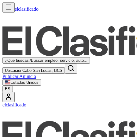
elclasificado
¿Qué buscas?
Buscar empleo, servicio, auto...
Ubicación
Cabo San Lucas, BCS
Publicar Anuncio
Estados Unidos
ES
elclasificado