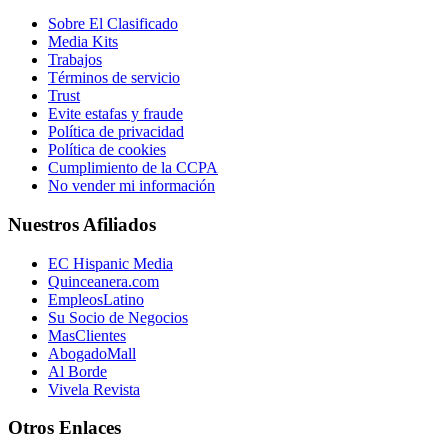
Sobre El Clasificado
Media Kits
Trabajos
Términos de servicio
Trust
Evite estafas y fraude
Política de privacidad
Política de cookies
Cumplimiento de la CCPA
No vender mi información
Nuestros Afiliados
EC Hispanic Media
Quinceanera.com
EmpleosLatino
Su Socio de Negocios
MasClientes
AbogadoMall
Al Borde
Vivela Revista
Otros Enlaces