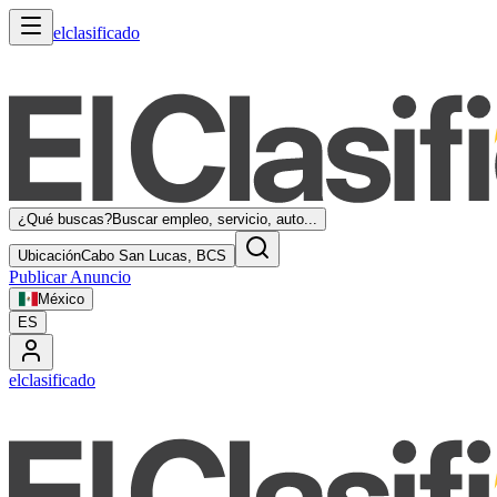
elclasificado
¿Qué buscas?
Buscar empleo, servicio, auto...
Ubicación
Cabo San Lucas, BCS
Publicar Anuncio
México
ES
elclasificado