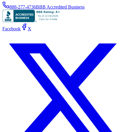
888-277-4736
BBB Accredited Business
Facebook
X