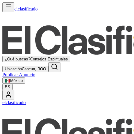
elclasificado
¿Qué buscas?
Consejos Espirituales
Ubicación
Cancun, ROO
Publicar Anuncio
México
ES
elclasificado