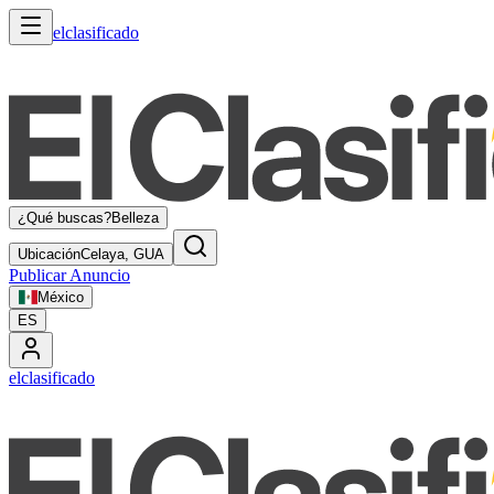
elclasificado
¿Qué buscas?
Belleza
Ubicación
Celaya, GUA
Publicar Anuncio
México
ES
elclasificado