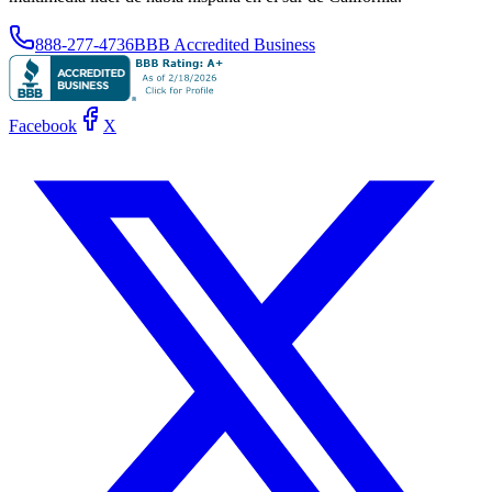
888-277-4736
BBB Accredited Business
Facebook
X