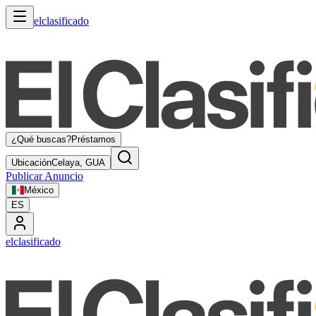
elclasificado
¿Qué buscas?
Préstamos
Ubicación
Celaya, GUA
Publicar Anuncio
México
ES
elclasificado