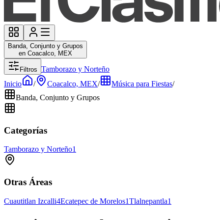
Banda, Conjunto y Grupos
en Coacalco, MEX
Tamborazo y Norteño
Filtros
Inicio
/
Coacalco, MEX
/
Música para Fiestas
/
Banda, Conjunto y Grupos
Categorías
Tamborazo y Norteño
1
Otras Áreas
Cuautitlan Izcalli
4
Ecatepec de Morelos
1
Tlalnepantla
1