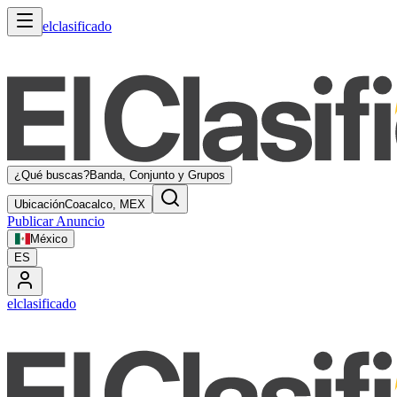
elclasificado
¿Qué buscas?
Banda, Conjunto y Grupos
Ubicación
Coacalco, MEX
Publicar Anuncio
México
ES
elclasificado