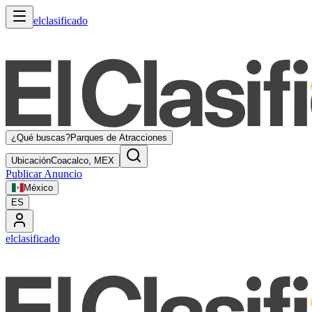
elclasificado
¿Qué buscas?
Parques de Atracciones
Ubicación
Coacalco, MEX
Publicar Anuncio
México
ES
elclasificado