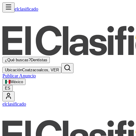
elclasificado
¿Qué buscas?
Dentistas
Ubicación
Coatzacoalcos, VER
Publicar Anuncio
México
ES
elclasificado