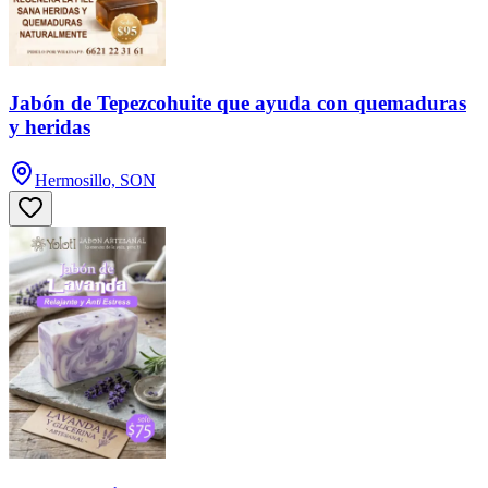
Jabón de Tepezcohuite que ayuda con quemaduras
y heridas
Hermosillo, SON