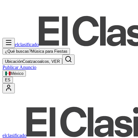
elclasificado
¿Qué buscas?
Música para Fiestas
Ubicación
Coatzacoalcos, VER
Publicar Anuncio
México
ES
elclasificado