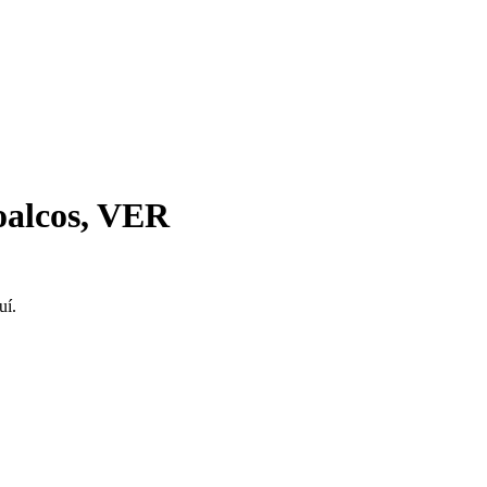
oalcos, VER
uí.