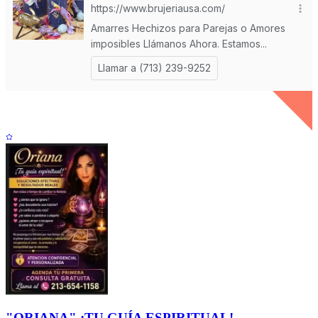
"ORIANA" ¡TU GUÍA ESPIRITUAL!