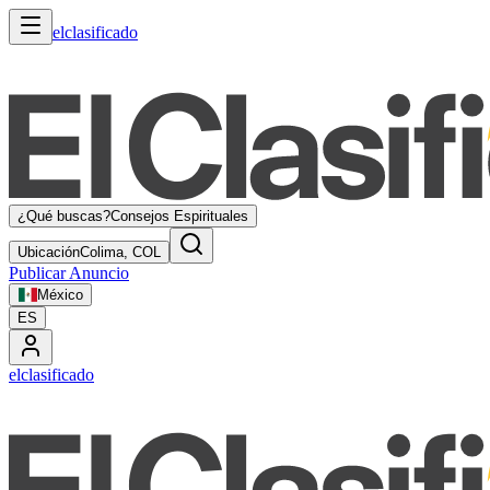
elclasificado
¿Qué buscas?
Consejos Espirituales
Ubicación
Colima, COL
Publicar Anuncio
México
ES
elclasificado