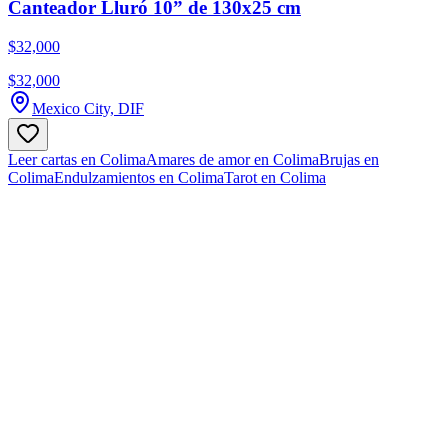
Canteador Lluró 10” de 130x25 cm
$32,000
$32,000
Mexico City, DIF
Leer cartas en Colima
Amares de amor en Colima
Brujas en
Colima
Endulzamientos en Colima
Tarot en Colima