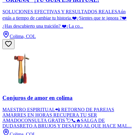
SOLUCIONES EFECTIVAS Y RESULTADOS REALESAún
estás a tiempo de cambiar tu historia.❤️¿Sientes que te ignora ?❤️
¿Has descubierto una traición? ❤️¿La co...
Colima, COL
Conjuros de amor en colima
MAESTRO ESPIRITUAL📲 RETORNO DE PAREJAS
AMARRES EN HORAS RECUPERA TU SER
AMADOCONSULTA GRATIS 💘📞🔥SALGA DE
DUDASRETO A BRUJOS Y DESAFIO AL QUE HACE MAL...
Colima, COL