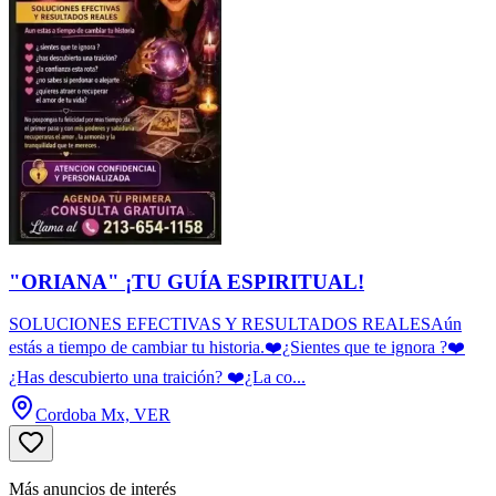
"ORIANA" ¡TU GUÍA ESPIRITUAL!
SOLUCIONES EFECTIVAS Y RESULTADOS REALESAún
estás a tiempo de cambiar tu historia.❤️¿Sientes que te ignora ?❤️
¿Has descubierto una traición? ❤️¿La co...
Cordoba Mx, VER
Más anuncios de interés