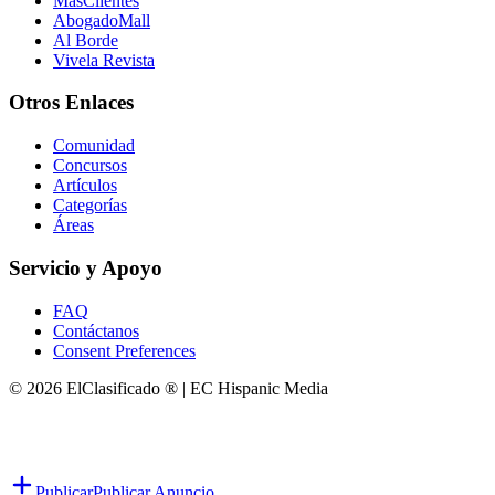
MasClientes
AbogadoMall
Al Borde
Vivela Revista
Otros Enlaces
Comunidad
Concursos
Artículos
Categorías
Áreas
Servicio y Apoyo
FAQ
Contáctanos
Consent Preferences
© 2026 ElClasificado ® | EC Hispanic Media
Publicar
Publicar Anuncio