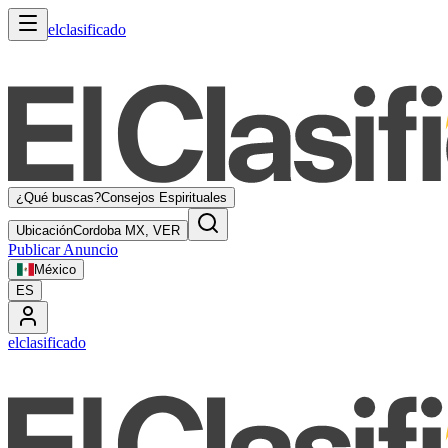
elclasificado
¿Qué buscas?
Consejos Espirituales
Ubicación
Cordoba MX, VER
Publicar Anuncio
México
ES
elclasificado