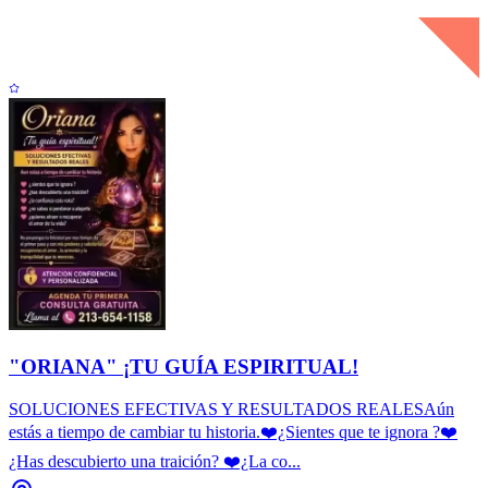
"ORIANA" ¡TU GUÍA ESPIRITUAL!
SOLUCIONES EFECTIVAS Y RESULTADOS REALESAún
estás a tiempo de cambiar tu historia.❤️¿Sientes que te ignora ?❤️
¿Has descubierto una traición? ❤️¿La co...