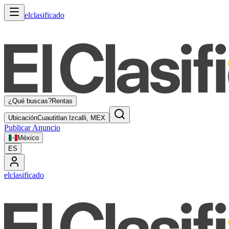
elclasificado
¿Qué buscas?
Rentas
Ubicación
Cuautitlan Izcalli, MEX
Publicar Anuncio
México
ES
elclasificado