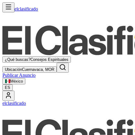
elclasificado
¿Qué buscas?
Consejos Espirituales
Ubicación
Cuernavaca, MOR
Publicar Anuncio
México
ES
elclasificado