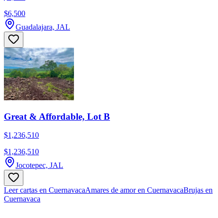
$6,500
Guadalajara, JAL
Great & Affordable, Lot B
$1,236,510
$1,236,510
Jocotepec, JAL
Leer cartas en Cuernavaca
Amares de amor en Cuernavaca
Brujas en
Cuernavaca