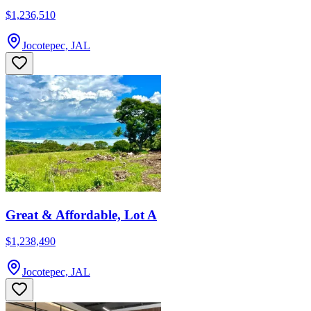
$1,236,510
Jocotepec, JAL
Great & Affordable, Lot A
$1,238,490
Jocotepec, JAL