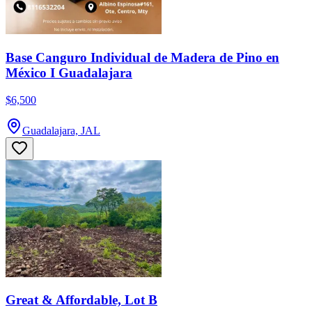
Base Canguro Individual de Madera de Pino en
México I Guadalajara
$6,500
Guadalajara, JAL
Great & Affordable, Lot B