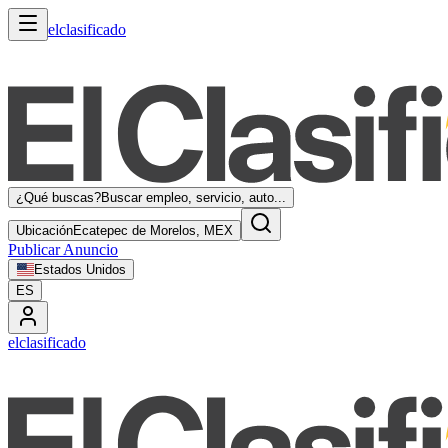
elclasificado
¿Qué buscas?
Buscar empleo, servicio, auto...
Ubicación
Ecatepec de Morelos, MEX
Publicar Anuncio
Estados Unidos
ES
elclasificado