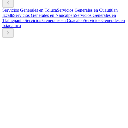
Servicios Generales en Toluca
Servicios Generales en Cuautitlan
Izcalli
Servicios Generales en Naucalpan
Servicios Generales en
Tlalnepantla
Servicios Generales en Coacalco
Servicios Generales en
Ixtapaluca