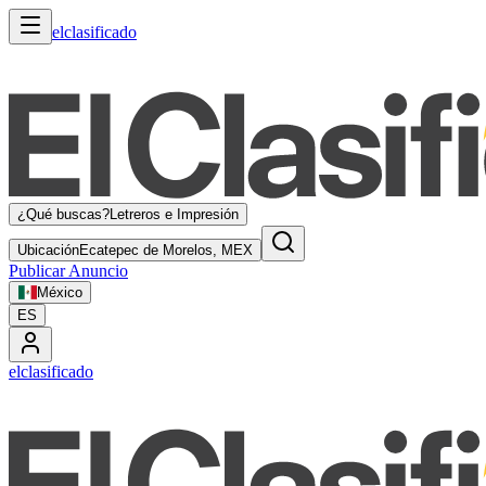
elclasificado
¿Qué buscas?
Letreros e Impresión
Ubicación
Ecatepec de Morelos, MEX
Publicar Anuncio
México
ES
elclasificado