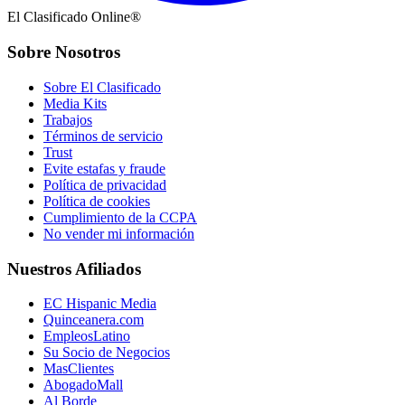
El Clasificado Online®
Sobre Nosotros
Sobre El Clasificado
Media Kits
Trabajos
Términos de servicio
Trust
Evite estafas y fraude
Política de privacidad
Política de cookies
Cumplimiento de la CCPA
No vender mi información
Nuestros Afiliados
EC Hispanic Media
Quinceanera.com
EmpleosLatino
Su Socio de Negocios
MasClientes
AbogadoMall
Al Borde