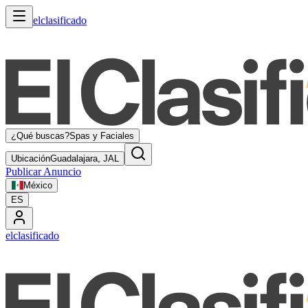
elclasificado
¿Qué buscas?
Spas y Faciales
Ubicación
Guadalajara, JAL
Publicar Anuncio
México
ES
elclasificado