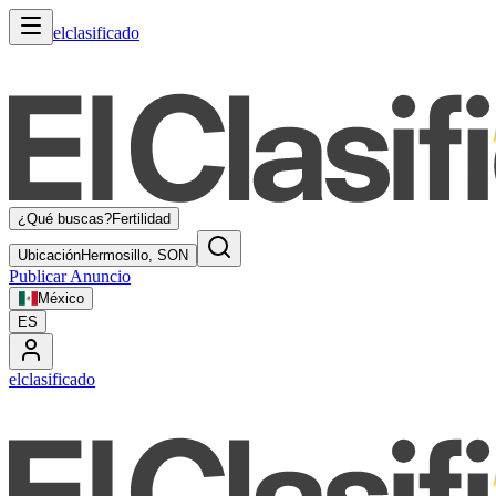
elclasificado
¿Qué buscas?
Fertilidad
Ubicación
Hermosillo, SON
Publicar Anuncio
México
ES
elclasificado