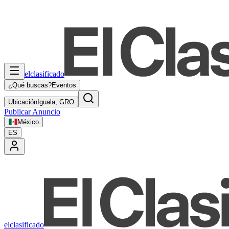
elclasificado
¿Qué buscas?
Eventos
Ubicación
Iguala, GRO
Publicar Anuncio
México
ES
elclasificado