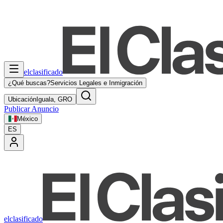
elclasificado
¿Qué buscas?
Servicios Legales e Inmigración
Ubicación
Iguala, GRO
Publicar Anuncio
México
ES
elclasificado