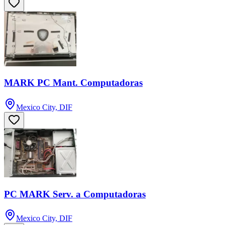
MARK PC Mant. Computadoras
Mexico City, DIF
PC MARK Serv. a Computadoras
Mexico City, DIF