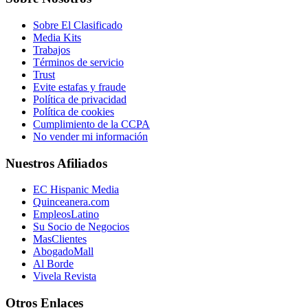
Sobre El Clasificado
Media Kits
Trabajos
Términos de servicio
Trust
Evite estafas y fraude
Política de privacidad
Política de cookies
Cumplimiento de la CCPA
No vender mi información
Nuestros Afiliados
EC Hispanic Media
Quinceanera.com
EmpleosLatino
Su Socio de Negocios
MasClientes
AbogadoMall
Al Borde
Vivela Revista
Otros Enlaces