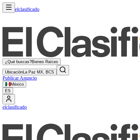
elclasificado
¿Qué buscas?
Bienes Raíces
Ubicación
La Paz MX, BCS
Publicar Anuncio
México
ES
elclasificado