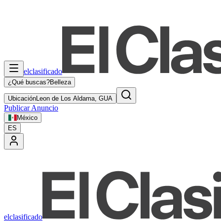
elclasificado
¿Qué buscas?
Belleza
Ubicación
Leon de Los Aldama, GUA
Publicar Anuncio
México
ES
elclasificado