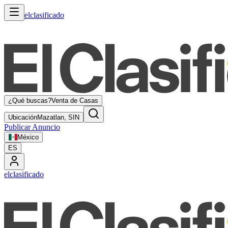
elclasificado
¿Qué buscas?
Venta de Casas
Ubicación
Mazatlan, SIN
Publicar Anuncio
México
ES
elclasificado