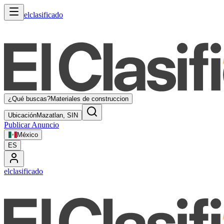
elclasificado
¿Qué buscas?
Materiales de construccion
Ubicación
Mazatlan, SIN
Publicar Anuncio
México
ES
elclasificado