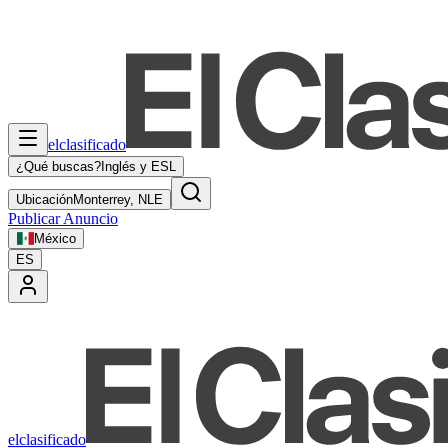
elclasificado
¿Qué buscas?
Inglés y ESL
Ubicación
Monterrey, NLE
Publicar Anuncio
México
ES
elclasificado