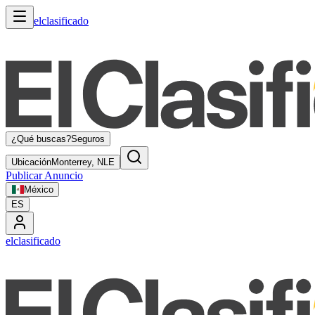
elclasificado
¿Qué buscas?
Seguros
Ubicación
Monterrey, NLE
Publicar Anuncio
México
ES
elclasificado