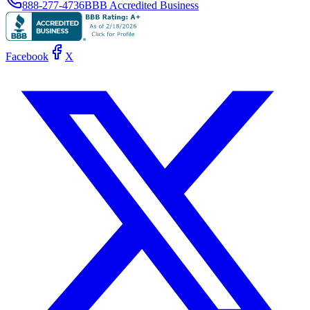
888-277-4736
BBB Accredited Business
Facebook
X