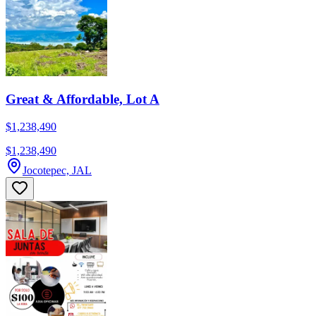
Great & Affordable, Lot A
$1,238,490
$1,238,490
Jocotepec, JAL