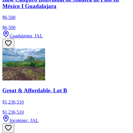
México I Guadalajara
$6,500
$6,500
Guadalajara, JAL
Great & Affordable, Lot B
$1,236,510
$1,236,510
Jocotepec, JAL