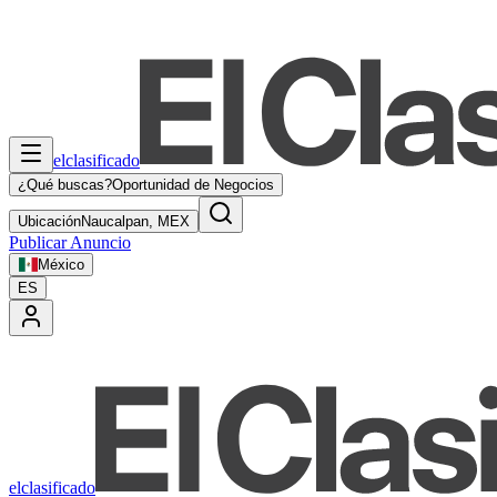
elclasificado
¿Qué buscas?
Oportunidad de Negocios
Ubicación
Naucalpan, MEX
Publicar Anuncio
México
ES
elclasificado