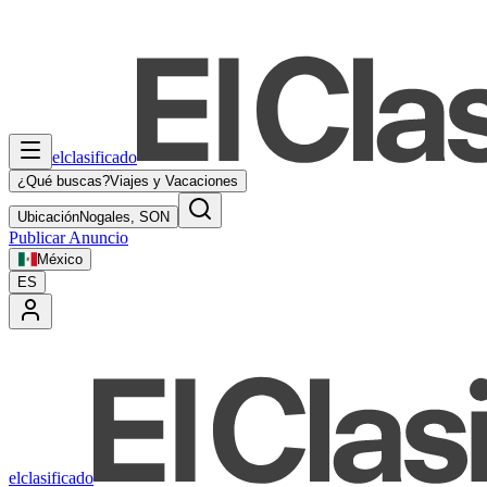
elclasificado
¿Qué buscas?
Viajes y Vacaciones
Ubicación
Nogales, SON
Publicar Anuncio
México
ES
elclasificado