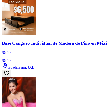
Base Canguro Individual de Madera de Pino en Méxi
$6,500
$6,500
Guadalajara, JAL