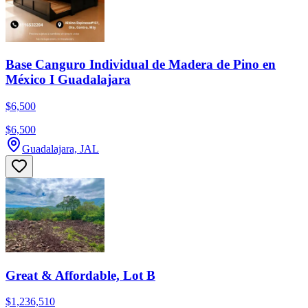
Base Canguro Individual de Madera de Pino en
México I Guadalajara
$6,500
$6,500
Guadalajara, JAL
Great & Affordable, Lot B
$1,236,510