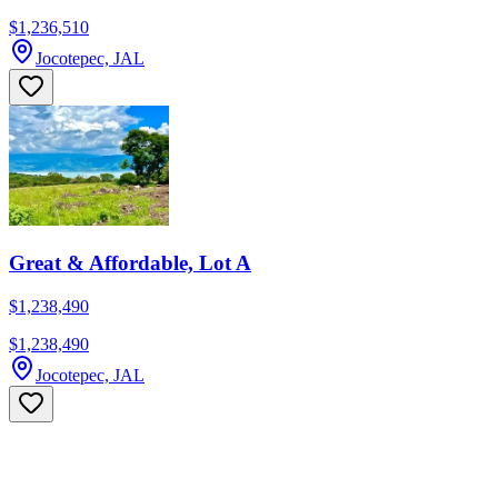
$1,236,510
Jocotepec, JAL
Great & Affordable, Lot A
$1,238,490
$1,238,490
Jocotepec, JAL