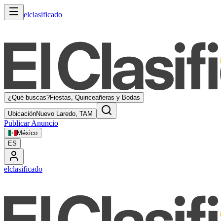
elclasificado
¿Qué buscas?
Fiestas, Quinceañeras y Bodas
Ubicación
Nuevo Laredo, TAM
Publicar Anuncio
México
ES
elclasificado