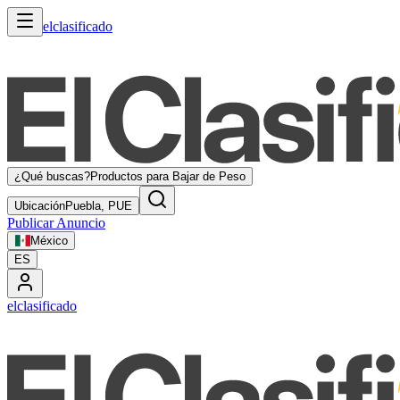
elclasificado
¿Qué buscas?
Productos para Bajar de Peso
Ubicación
Puebla, PUE
Publicar Anuncio
México
ES
elclasificado