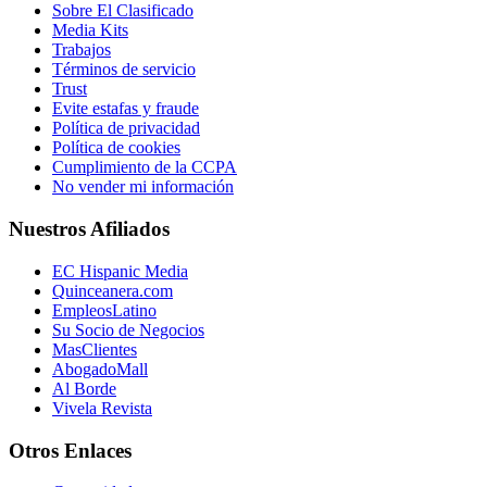
Sobre El Clasificado
Media Kits
Trabajos
Términos de servicio
Trust
Evite estafas y fraude
Política de privacidad
Política de cookies
Cumplimiento de la CCPA
No vender mi información
Nuestros Afiliados
EC Hispanic Media
Quinceanera.com
EmpleosLatino
Su Socio de Negocios
MasClientes
AbogadoMall
Al Borde
Vivela Revista
Otros Enlaces