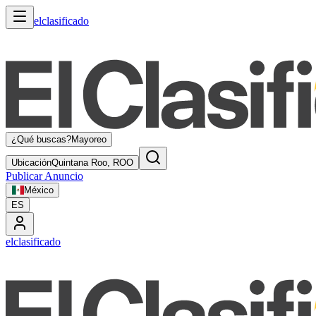
elclasificado
¿Qué buscas?
Mayoreo
Ubicación
Quintana Roo, ROO
Publicar Anuncio
México
ES
elclasificado