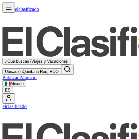
elclasificado
¿Qué buscas?
Viajes y Vacaciones
Ubicación
Quintana Roo, ROO
Publicar Anuncio
México
ES
elclasificado