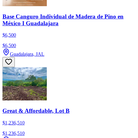
Base Canguro Individual de Madera de Pino en
México I Guadalajara
$6,500
$6,500
Guadalajara, JAL
Great & Affordable, Lot B
$1,236,510
$1,236,510