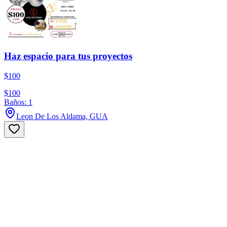
Haz espacio para tus proyectos
$100
$100
Baños: 1
Leon De Los Aldama, GUA