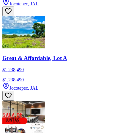
Jocotepec, JAL
Great & Affordable, Lot A
$1,238,490
$1,238,490
Jocotepec, JAL