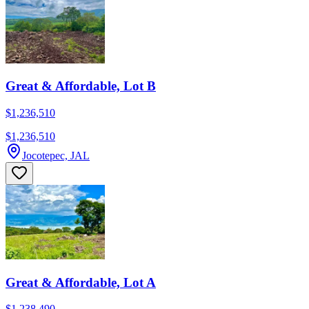
Great & Affordable, Lot B
$1,236,510
$1,236,510
Jocotepec, JAL
Great & Affordable, Lot A
$1,238,490