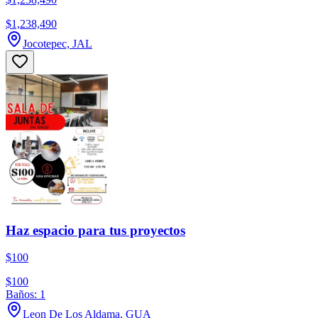
$1,238,490
Jocotepec, JAL
Haz espacio para tus proyectos
$100
$100
Baños: 1
Leon De Los Aldama, GUA