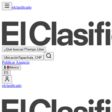
elclasificado
¿Qué buscas?
Tiempo Libre
Ubicación
Tapachula, CHP
Publicar Anuncio
México
ES
elclasificado