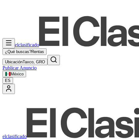
elclasificado
¿Qué buscas?
Rentas
Ubicación
Taxco, GRO
Publicar Anuncio
México
ES
elclasificado