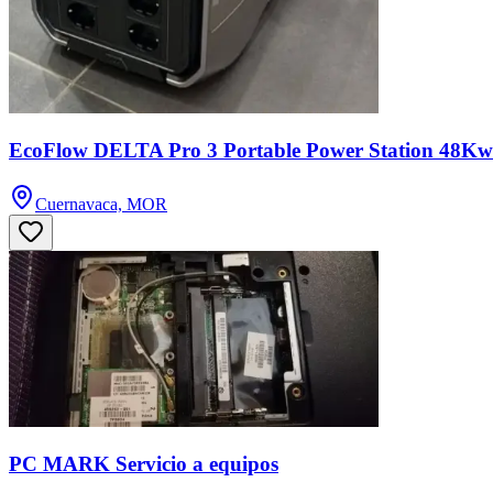
EcoFlow DELTA Pro 3 Portable Power Station 48K
Cuernavaca, MOR
PC MARK Servicio a equipos